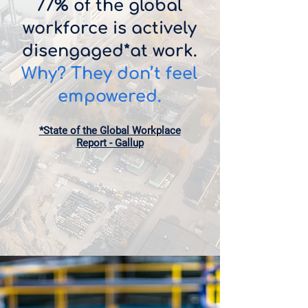
77% of the global
workforce is actively
disengaged*at work.
Why?
They don’t feel
empowered.
*State of the Global Workplace
Report - Gallup​