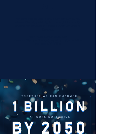
Art.
Wir sind das weltweit erste Unternehmen mit
einem Ziel, das wichtig ist … sowohl intern für
unsere Mitarbeiter als auch extern für unsere
Kunden.
Hier zählt Kultur (wirklich!)!
Zweck + Werte + Grundsätze + Betriebsmodell =
WIE WIR ARBEITEN