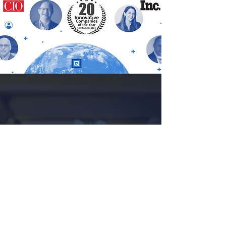
WE KNOW BEVERAGE
Proudly serving the world's
most cherished & historic
beverage brands with our
100+ years of experience.